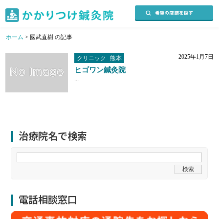
ホーム
>
國武直樹 の記事
2025年1月7日
クリニック
熊本
ヒゴワン鍼灸院
...
治療院名で検索
電話相談窓口